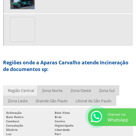
SUCATA DE FERRO SP
SUCATA ELETRÔNICA PREÇO
SUCATA ELETRÔNICA SP
SUCATA FERROSA
SUCATA METÁLICA RECICLAGEM
TRITURAÇÃO DE DOCUMENTOS
Regiões onde a Aparas Carvalho atende Incineração
TRITURAÇÃO DE DOCUMENTOS SIGILOSOS
de documentos sp:
Região Central
Zona Norte
Zona Oeste
Zona Sul
Zona Leste
Grande São Paulo
Litoral de São Paulo
Aclimação
Bela Vista
chamar no
Bom Retiro
Brás
WhatsApp
Cambuci
Centro
Consolação
Higienópolis
Glicério
Liberdade
Luz
Pari