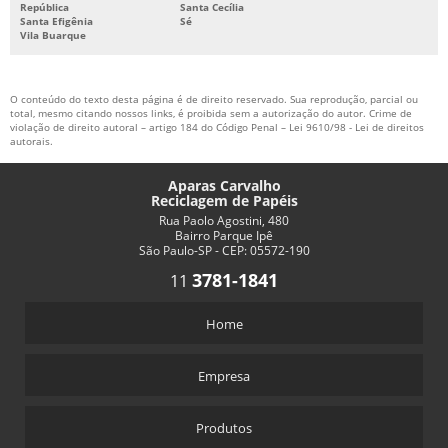
República
Santa Cecília
Santa Efigênia
Sé
Vila Buarque
O conteúdo do texto desta página é de direito reservado. Sua reprodução, parcial ou
total, mesmo citando nossos links, é proibida sem a autorização do autor. Crime de
violação de direito autoral – artigo 184 do Código Penal –
Lei 9610/98 - Lei de direitos
autorais
.
Aparas Carvalho
Reciclagem de Papéis
Rua Paolo Agostini, 480
Bairro Parque Ipê
São Paulo-SP - CEP: 05572-190
3781-1841
11
Home
Empresa
Produtos