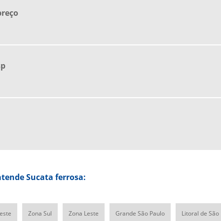
preço
sp
tende Sucata ferrosa:
este
Zona Sul
Zona Leste
Grande São Paulo
Litoral de São