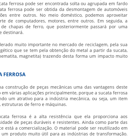
cata ferrosa
pode ser encontrada solta ou agrupada em fardo
ata ferrosa
pode ser obtida da desmontagem de automóveis
vagões entre outros. No meio doméstico, podemos aproveitar
arte de computadores, motores, entre outros. Em seguida, a
de chapas de ferro, que posteriormente passará por uma
 destinará.
iderado muito importante no mercado de reciclagem, pela sua
gético que se tem pela obtenção do metal a partir da sucata,
(hematita, magnetita) trazendo desta forma um impacto muito
A FERROSA
 na construção de peças mecânicas uma das vantagens deste
ço em várias aplicações principalmente, porque a
sucata ferrosa
ando um atrativo para a indústria mecânica, ou seja, um item
, estruturas de ferro e máquinas.
ucata ferrosa
é a alta resistência que ela proporciona aos
sidade de peças duráveis e resistentes. Ainda como parte das
e está a comercialização. O material pode ser reutilizado em
u um produto muito útil para as indústrias de transformação.