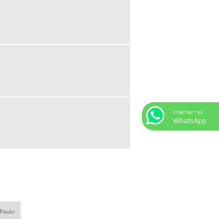
DOCUMENTOS
SERVIÇO DE DESCARTE DE
DOCUMENTOS
SERVIÇO DE DESTRUIÇÃO DE
DOCUMENTOS
SERVIÇO DE DESTRUIÇÃO SEGURA DE
DOCUMENTOS
SERVIÇO DE FRAGMENTAÇÃO DE PAPEL
SERVIÇO DE RECICLAGEM DE PAPEL
chamar no
SUCATA DE FERRO
WhatsApp
SUCATA DE FERRO SP
SUCATA ELETRÔNICA PREÇO
SUCATA ELETRÔNICA SP
SUCATA FERROSA
SUCATA METÁLICA RECICLAGEM
 Paulo
TRITURAÇÃO DE DOCUMENTOS