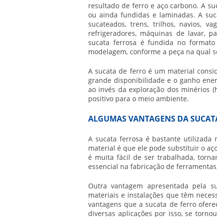
resultado de ferro e aço carbono. A
su
ou ainda fundidas e laminadas. A
suc
sucateados, trens, trilhos, navios, 
refrigeradores, máquinas de lavar, p
sucata ferrosa
é fundida no formato 
modelagem, conforme a peça na qual se
A sucata de ferro é um material cons
grande disponibilidade e o ganho ener
ao invés da exploração dos minérios 
positivo para o meio ambiente.
ALGUMAS VANTAGENS DA SUCAT
A
sucata ferrosa
é bastante utilizada
material é que ele pode substituir o a
é muita fácil de ser trabalhada, torn
essencial na fabricação de ferramentas
Outra vantagem apresentada pela
s
materiais e instalações que têm neces
vantagens que a sucata de ferro oferec
diversas aplicações por isso, se torno